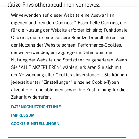
tätige PhysiotherapeutInnen vorneweg:
Wir verwenden auf dieser Website eine Auswahl an
1.) Verpflichtung zur wöchentlichen Testung
eigenen und fremden Cookies: * Essentielle Cookies, die
und Tragen von FFP2 Masken
für die Nutzung der Website erforderlich sind; Funktionale
In der ab 8. Februar 2021 geltenden Verordnung
Cookies, die für eine bessere Benutzerfreundlichkeit bei
gibt es eine Neuformulierung der Verpflichtung zur
der Nutzung der Website sorgen; Performance-Cookies,
wöchentlichen Testung, die erstmals seit 25. Jänner
die wir verwenden, um aggregierte Daten über die
Nutzung der Website und Statistiken zu generieren. Wenn
2021 für freiberuflich tätige PhysiotherapeutInnen
Sie "ALLE AKZEPTIEREN" wählen, erklären Sie sich mit
verpflichtend ist. Neben der Verpflichtung zum
der Verwendung aller Cookies einverstanden. Sie können
Tragen einer FFP2-Maske ist zwar eine
jederzeit unter "Einstellungen" einzelne Cookie-Typen
Testverpflichtung gegeben, sollte der Testnachweis
akzeptieren und ablehnen sowie Ihre Zustimmung für die
nicht erbracht werden – so die Verordnung–, bleibt
Zukunft widerrufen.
die ohnehin bestehende Verpflichtung zum Tragen
DATENSCHUTZRICHTLINIE
der FFP2-Maske aufrecht. Wie ist diese mitunter
IMPRESSUM
missverständlich erscheinende Formulierung zu
COOKIE-EINSTELLUNGEN
verstehen? Das Nichterbringen des Testnachweises