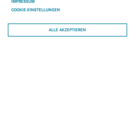
IMPRESSUM
COOKIE-EINSTELLUNGEN
Stellungahme zur Anzeige- und
Meldepflicht für Gesundheitsberufe
ALLE AKZEPTIEREN
Stellungnahme Ärztegesetznovelle
Stellungnahme
Gesundheitsberuferegister-Gesetz -
GBRegG
Stellungnahme Kollektivvertrag neu
für private Kuranstalten und
Rehabilitationseinrichtungen
Stellungnahme TT-
Akkreditierungsverordnung
Stellungnahme VKI-Test 2014