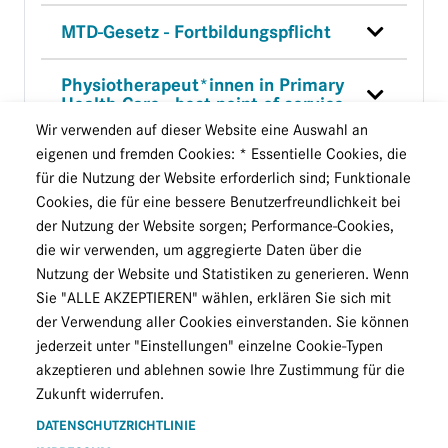
MTD-Gesetz - Fortbildungspflicht
Physiotherapeut*innen in Primary
Health Care - best point of service
Wir verwenden auf dieser Website eine Auswahl an
eigenen und fremden Cookies: * Essentielle Cookies, die
Physiotherapeutische Diagnostik
und Screening in der Pädiatrie
für die Nutzung der Website erforderlich sind; Funktionale
Cookies, die für eine bessere Benutzerfreundlichkeit bei
der Nutzung der Website sorgen; Performance-Cookies,
Physiotherapie und Forschung
die wir verwenden, um aggregierte Daten über die
Nutzung der Website und Statistiken zu generieren. Wenn
Physiotherapie und komplementäre
Sie "ALLE AKZEPTIEREN" wählen, erklären Sie sich mit
Behandlungsmethoden
der Verwendung aller Cookies einverstanden. Sie können
jederzeit unter "Einstellungen" einzelne Cookie-Typen
Positionspapier Direktzugang zur
akzeptieren und ablehnen sowie Ihre Zustimmung für die
Physiotherapie
Zukunft widerrufen.
Psychologische Beratungsleistungen
DATENSCHUTZRICHTLINIE
durch Physiotherapeut*innen