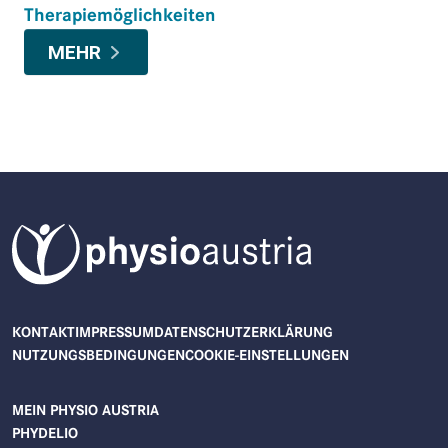
Therapiemöglichkeiten
MEHR
FUSSZEILENMENÜ
KONTAKT
IMPRESSUM
DATENSCHUTZERKLÄRUNG
NUTZUNGSBEDINGUNGEN
COOKIE-EINSTELLUNGEN
ZUM INHALT
BENUTZERMENÜ
MEIN PHYSIO AUSTRIA
PHYDELIO