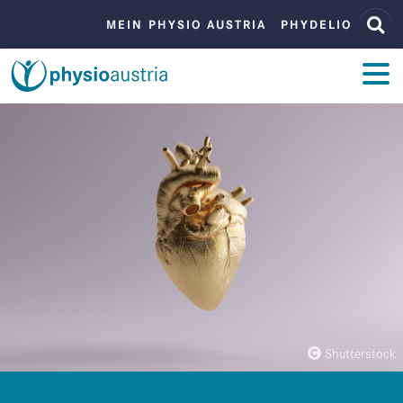
Zum Inhalt
Zur Navigation
BENUTZERMENÜ
MEIN PHYSIO AUSTRIA
PHYDELIO
ZUM INHALT
Shutterstock