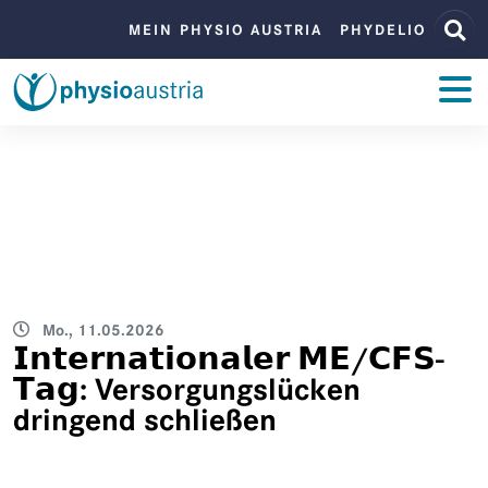
Zum Inhalt
Zur Navigation
BENUTZERMENÜ
MEIN PHYSIO AUSTRIA
PHYDELIO
ZUM INHALT
Mo., 11.05.2026
𝗜𝗻𝘁𝗲𝗿𝗻𝗮𝘁𝗶𝗼𝗻𝗮𝗹𝗲𝗿 𝗠𝗘/𝗖𝗙𝗦-
𝗧𝗮𝗴: Versorgungslücken
dringend schließen