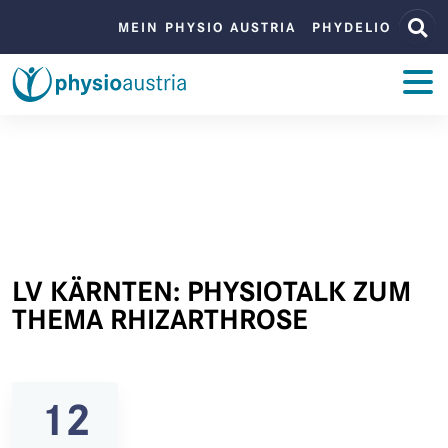
Zum Inhalt
Zur Navigation
BENUTZERMENÜ
MEIN PHYSIO AUSTRIA
PHYDELIO
ZUM INHALT
LV KÄRNTEN: PHYSIOTALK ZUM
THEMA RHIZARTHROSE
12