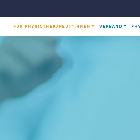
HAUPTNAVIGATION
FÜR PHYSIOTHERAPEUT*INNEN
VERBAND
PH