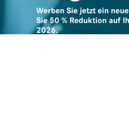
Werben Sie jetzt ein neue
Sie 50 % Reduktion auf I
2026.
Füllen Sie das Webformular aus oder
schicken Sie uns eine E-Mail
an
office@physioaustria.at
, wenn Sie
weitere Fragen zur Mitgliederaktion haben
Sobald der Mitgliedsbeitrag des von Ihne