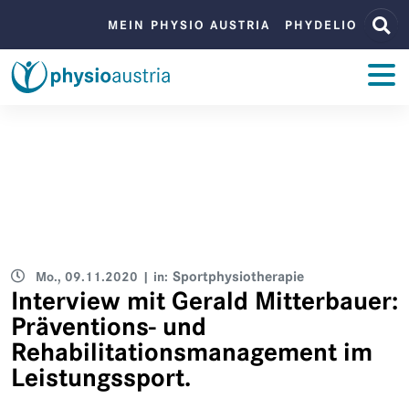
Zum Inhalt
Zur Navigation
BENUTZERMENÜ
MEIN PHYSIO AUSTRIA
PHYDELIO
ZUM INHALT
Mo., 09.11.2020
| in:
Sportphysiotherapie
Interview mit Gerald Mitterbauer:
Präventions- und
Rehabilitationsmanagement im
Leistungssport.