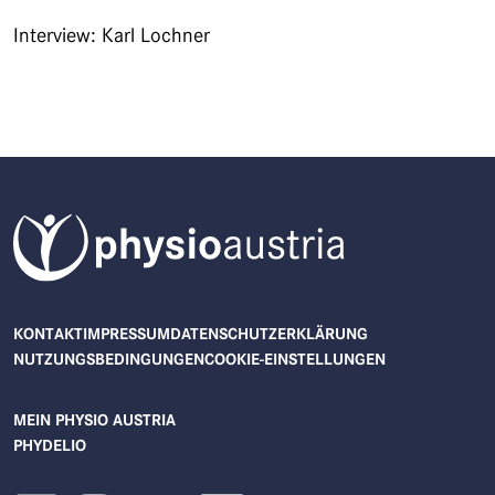
Interview: Karl Lochner
FUSSZEILENMENÜ
KONTAKT
IMPRESSUM
DATENSCHUTZERKLÄRUNG
NUTZUNGSBEDINGUNGEN
COOKIE-EINSTELLUNGEN
ZUM INHALT
BENUTZERMENÜ
MEIN PHYSIO AUSTRIA
PHYDELIO
ZUM INHALT