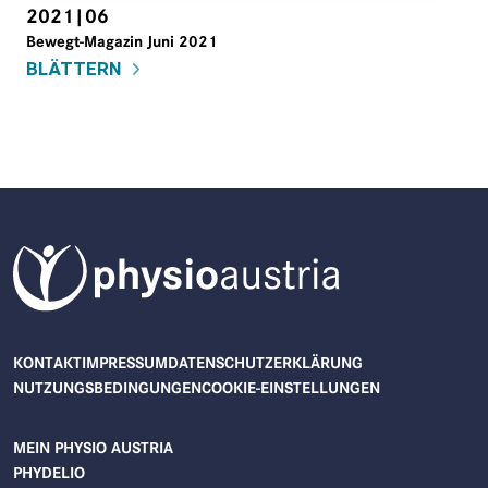
2021|06
Bewegt-Magazin Juni 2021
BLÄTTERN
FUSSZEILENMENÜ
KONTAKT
IMPRESSUM
DATENSCHUTZERKLÄRUNG
NUTZUNGSBEDINGUNGEN
COOKIE-EINSTELLUNGEN
ZUM INHALT
BENUTZERMENÜ
MEIN PHYSIO AUSTRIA
PHYDELIO