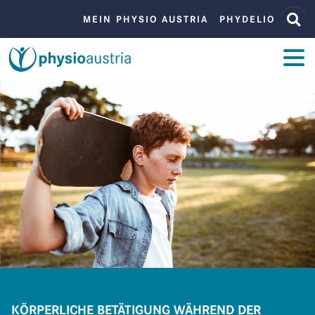
Zum Inhalt
Zur Navigation
BENUTZERMENÜ
MEIN PHYSIO AUSTRIA
PHYDELIO
ZUM INHALT
KÖRPERLICHE BETÄTIGUNG WÄHREND DER